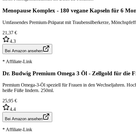
Menopause Komplex - 180 vegane Kapseln für 6 Mon
Umfassendes Premium-Präparat mit Traubensilberkerze, Mönchspfeffe
21,37 €
4.3
Bei Amazon ansehen
* Affiliate-Link
Dr. Budwig Premium Omega 3 Öl - Zellgold für die 
Premium Omega-3-Öl speziell für Frauen in den Wechseljahren. Hoc
heiße Füße lindern. 250ml.
25,95 €
4.4
Bei Amazon ansehen
* Affiliate-Link