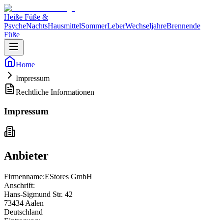
Heiße Füße &
Psyche
Nachts
Hausmittel
Sommer
Leber
Wechseljahre
Brennende
Füße
Home
Impressum
Rechtliche Informationen
Impressum
Anbieter
Firmenname:
EStores GmbH
Anschrift:
Hans-Sigmund Str. 42
73434 Aalen
Deutschland